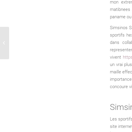
mon extre
matibnees 
paname ou
Simsinos Sa
sportifs he
?? Moyens des credits securises :
dans coll
depots ou retraits
represente
vivent
http
un vrai plu
maille effe
importance
concoure vi
Simsi
Les sportif
site intern