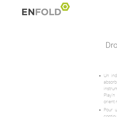
Dro
Un ind
absorb
instru
Play’n
orient 
Pour 
contin