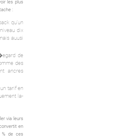
oir les plus
tache :
back qu’un
niveau dix
mais auusi
l�egard de
 somme des
nt ancres
un tarif en
quement la-
er via leurs
convertit en
 1 % de ces