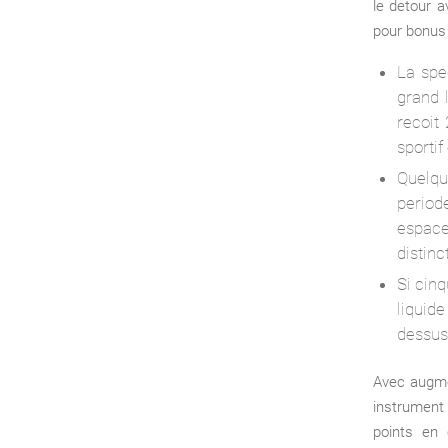
le detour a
pour bonus 
La spe
grand 
recoit
sportif
Quelqu
period
espace
distin
Si cinq
liquid
dessus
Avec augmen
instrument 
points en 