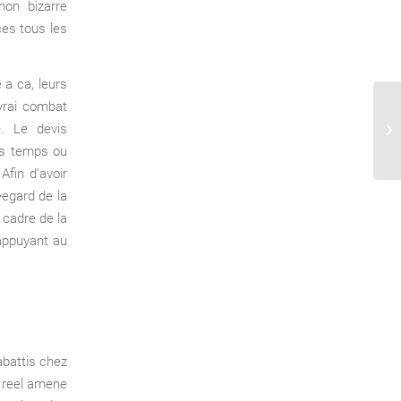
on bizarre
es tous les
 a ca, leurs
 vrai combat
To
. Le devis
19
co
os temps ou
Afin d’avoir
�egard de la
 cadre de la
appuyant au
abattis chez
t reel amene