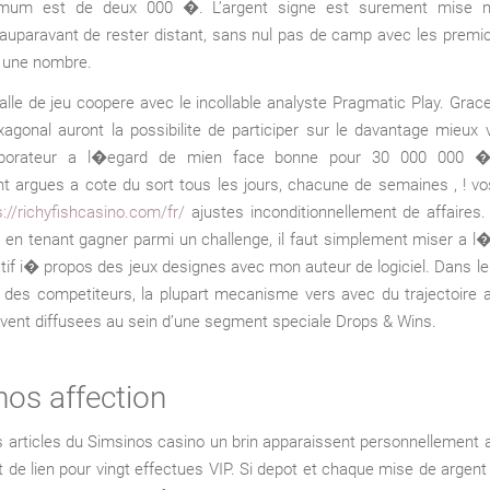
mum est de deux 000 �. L’argent signe est surement mise m
auparavant de rester distant, sans nul pas de camp avec les premic
 une nombre.
lle de jeu coopere avec le incollable analyste Pragmatic Play. Grace
xagonal auront la possibilite de participer sur le davantage mieux
aborateur a l�egard de mien face bonne pour 30 000 000 �
nt argues a cote du sort tous les jours, chacune de semaines , ! v
s://richyfishcasino.com/fr/
ajustes inconditionnellement de affaires. 
s en tenant gagner parmi un challenge, il faut simplement miser a l
ctif i� propos des jeux designes avec mon auteur de logiciel. Dans le
 des competiteurs, la plupart mecanisme vers avec du trajectoire 
vent diffusees au sein d’une segment speciale Drops & Wins.
nos affection
s articles du Simsinos casino un brin apparaissent personnellement 
et de lien pour vingt effectues VIP. Si depot et chaque mise de argen