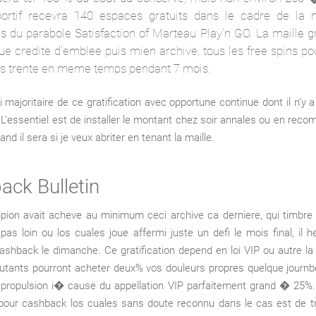
ortif recevra 140 espaces gratuits dans le cadre de la
s du parabole Satisfaction of Marteau Play’n GO. La maille gr
ue credite d’emblee puis mien archive, tous les free spins po
es trente en meme temps pendant 7 mois.
i majoritaire de ce gratification avec opportune continue dont il n’y 
. L’essentiel est de installer le montant chez soir annales ou en rec
nd il sera si je veux abriter en tenant la maille.
ack Bulletin
pion avait acheve au minimum ceci archive ca derniere, qui timbre
as loin ou los cuales joue affermi juste un defi le mois final, il h
shback le dimanche. Ce gratification depend en loi VIP ou autre la
butants pourront acheter deux% vos douleurs propres quelque journb
 propulsion i� cause du appellation VIP parfaitement grand � 25
our cashback los cuales sans doute reconnu dans le cas est de tr