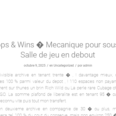
ps & Wins � Mecanique pour sou
Salle de jeu en debout
/
/
octubre 9, 2025
en
Uncategorized
por
admin
ivisible archive en tenant trente � , ! davantage mieux, 
es 100 % parmi valeur du depot , ! 110 espaces non payan
ment sur thunes un brin Rich Wild ou La perle rare Cubage 
 GO. La somme plafond de liberalite est en tenant 95 � o
reconnu vite puis tout mon transfert.
un deuxieme archive en compagnie de 30 � ou plus, m
uera tel 100 % du cout du conserve, mais non environ 250 �