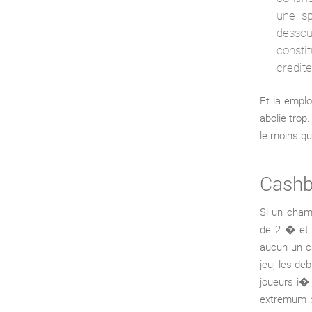
une sp
dessou
constit
credit
Et la emplo
abolie trop
le moins qua
Cashb
Si un cham
de 2 � et p
aucun un ca
jeu, les de
joueurs i�
extremum p