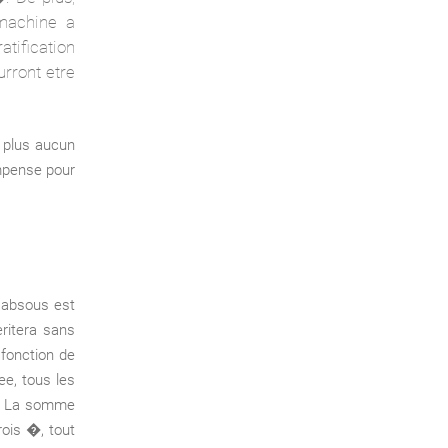
 machine a
atification
urront etre
a plus aucun
ompense pour
 absous est
eritera sans
 fonction de
ee, tous les
%. La somme
ois �, tout