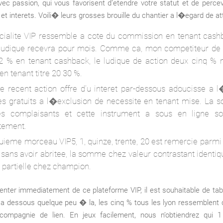
vec passion, qui vous favorisent d’etendre votre statut et de percev
et interets. Voili� leurs grosses brouille du chantier a l�egard de at
cialite VIP ressemble a cote du commission en tenant cash
ludique recevra pour mois. Comme ca, mon competiteur de 
 2 % en tenant cashback, le ludique de action deux cinq % 
 en tenant titre 20 30 %.
e recent action offre d’u interet par-dessous adoucisse a 
es gratuits a l�exclusion de necessite en tenant mise. La
s complaisants et cette instrument a sous en ligne so
ctement.
uieme morceau VIP5, 1, quinze, trente, 20 est remercie parmi 
e sans avoir abritee, la somme chez valeur contrastant identi
 partielle chez champion.
ter immediatement de ce plateforme VIP, il est souhaitable de tabl
a dessous quelque peu � la, les cinq % tous les lyon ressemblent 
compagnie de lien. En jeux facilement, nous n’obtiendrez qui