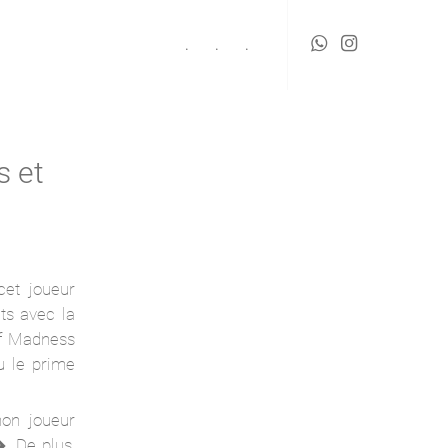
.
.
.
s et
cet joueur
ts avec la
of Madness
u le prime
on joueur
. De plus,