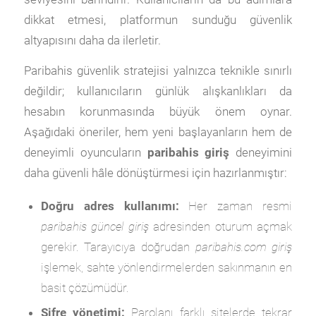
dikkat etmesi, platformun sunduğu güvenlik
altyapısını daha da ilerletir.
Paribahis güvenlik stratejisi yalnızca teknikle sınırlı
değildir; kullanıcıların günlük alışkanlıkları da
hesabın korunmasında büyük önem oynar.
Aşağıdaki öneriler, hem yeni başlayanların hem de
deneyimli oyuncuların
paribahis giriş
deneyimini
daha güvenli hâle dönüştürmesi için hazırlanmıştır:
Doğru adres kullanımı:
Her zaman resmi
paribahis güncel giriş
adresinden oturum açmak
gerekir. Tarayıcıya doğrudan
paribahis.com giriş
işlemek, sahte yönlendirmelerden sakınmanın en
basit çözümüdür.
Şifre yönetimi:
Parolanı farklı sitelerde tekrar