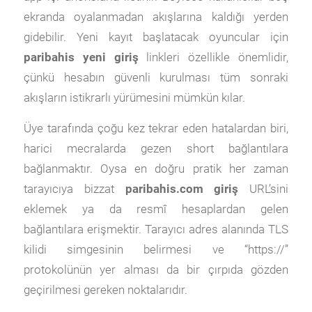
ekranda oyalanmadan akışlarına kaldığı yerden
gidebilir. Yeni kayıt başlatacak oyuncular için
paribahis yeni giriş
linkleri özellikle önemlidir,
çünkü hesabın güvenli kurulması tüm sonraki
akışların istikrarlı yürümesini mümkün kılar.
Üye tarafında çoğu kez tekrar eden hatalardan biri,
harici mecralarda gezen short bağlantılara
bağlanmaktır. Oysa en doğru pratik her zaman
tarayıcıya bizzat
paribahis.com giriş
URL’sini
eklemek ya da resmî hesaplardan gelen
bağlantılara erişmektir. Tarayıcı adres alanında TLS
kilidi simgesinin belirmesi ve “https://”
protokolünün yer alması da bir çırpıda gözden
geçirilmesi gereken noktalarıdır.