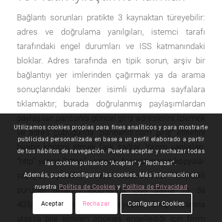
Bağlantı sorunları pratikte 3 kaynaktan türeyebilir:
adres ve doğrulama yanılgıları, istemci tarafı
tarafındaki engel durumları ve ISS katmanındaki
bloklar. Adres tarafında en tipik sorun, arşiv bir
bağlantıyı yer imlerinden çağırmak ya da arama
sonuçlarındaki benzer isimli uydurma sayfalara
tıklamaktır; burada doğrulanmış paylaşımlardan
paylaşılan
paribahis güncel giriş
adreslerini izlemek
Utilizamos cookies propias para fines analíticos y para mostrarte
ve adres çubuğunda “
paribahis.com giriş
” etiketini
publicidad personalizada en base a un perfil elaborado a partir
birebir kontrol etmek fark sağlar. Yazım yanlışları,
de tus hábitos de navegación. Puedes aceptar y rechazar todas
“http” yerine “https” yazmak, format içeren kopyala-
las cookies pulsando "Aceptar" y "Rechazar".
yapıştır işlemleri veya auto-correct kaynaklı
Además, puede configurar las cookies. Más información en
nuestra
Política de Cookies
y
Política de Privacidad
pürüzler aktarım loop’larına, boş sayfa ya da
403/404 mesajlarına tetikleyebilir. Giriş ekranına
Aceptar
Rechazar
Configurar Cookies
ulaşsa bile kimileri cookies engellediği için form