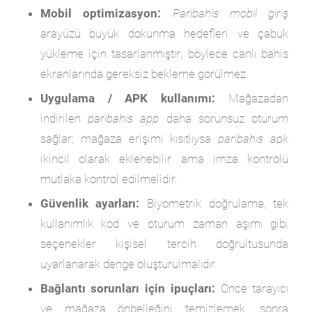
Mobil optimizasyon:
Paribahis mobil giriş
arayüzü büyük dokunma hedefleri ve çabuk
yükleme için tasarlanmıştır; böylece canlı bahis
ekranlarında gereksiz bekleme görülmez.
Uygulama / APK kullanımı:
Mağazadan
indirilen
paribahis app
daha sorunsuz oturum
sağlar; mağaza erişimi kısıtlıysa
paribahis apk
ikincil olarak eklenebilir ama imza kontrolü
mutlaka kontrol edilmelidir.
Güvenlik ayarları:
Biyometrik doğrulama, tek
kullanımlık kod ve oturum zaman aşımı gibi
seçenekler kişisel tercih doğrultusunda
uyarlanarak denge oluşturulmalıdır.
Bağlantı sorunları için ipuçları:
Önce tarayıcı
ve mağaza önbelleğini temizlemek, sonra