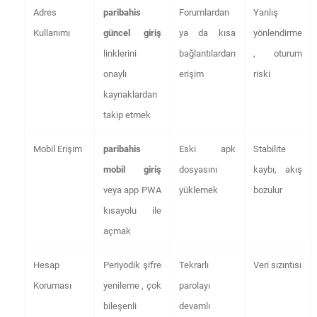
Adres
paribahis
Forumlardan
Yanlış
Kullanımı
güncel giriş
ya da kısa
yönlendirme
linklerini
bağlantılardan
, oturum
onaylı
erişim
riski
kaynaklardan
takip etmek
Mobil Erişim
paribahis
Eski apk
Stabilite
mobil giriş
dosyasını
kaybı, akış
veya app PWA
yüklemek
bozulur
kısayolu ile
açmak
Hesap
Periyodik şifre
Tekrarlı
Veri sızıntısı
Koruması
yenileme , çok
parolayı
bileşenli
devamlı