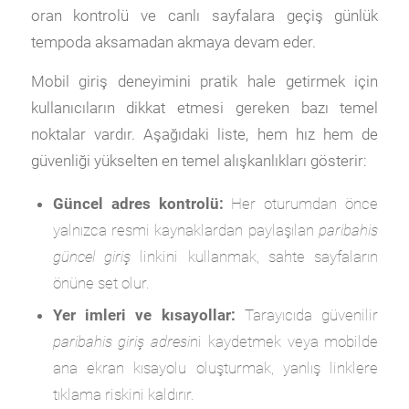
oran kontrolü ve canlı sayfalara geçiş günlük
tempoda aksamadan akmaya devam eder.
Mobil giriş deneyimini pratik hale getirmek için
kullanıcıların dikkat etmesi gereken bazı temel
noktalar vardır. Aşağıdaki liste, hem hız hem de
güvenliği yükselten en temel alışkanlıkları gösterir:
Güncel adres kontrolü:
Her oturumdan önce
yalnızca resmi kaynaklardan paylaşılan
paribahis
güncel giriş
linkini kullanmak, sahte sayfaların
önüne set olur.
Yer imleri ve kısayollar:
Tarayıcıda güvenilir
paribahis giriş adresi
ni kaydetmek veya mobilde
ana ekran kısayolu oluşturmak, yanlış linklere
tıklama riskini kaldırır.