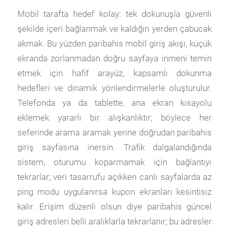
Mobil tarafta hedef kolay: tek dokunuşla güvenli
şekilde içeri bağlanmak ve kaldığın yerden çabucak
akmak. Bu yüzden paribahis mobil giriş akışı, küçük
ekranda zorlanmadan doğru sayfaya inmeni temin
etmek için hafif arayüz, kapsamlı dokunma
hedefleri ve dinamik yönlendirmelerle oluşturulur.
Telefonda ya da tablette, ana ekran kısayolu
eklemek yararlı bir alışkanlıktır; böylece her
seferinde arama aramak yerine doğrudan paribahis
giriş sayfasına inersin. Trafik dalgalandığında
sistem, oturumu koparmamak için bağlantıyı
tekrarlar; veri tasarrufu açıkken canlı sayfalarda az
ping modu uygulanırsa kupon ekranları kesintisiz
kalır. Erişim düzenli olsun diye paribahis güncel
giriş adresleri belli aralıklarla tekrarlanır; bu adresler