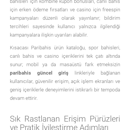
bahisleri için kombine kupon bonusları, canlı bahis
için erken ödeme fırsatları ve casino için freespin
kampanyaları düzenli olarak yayınlanır; bildirim
tercihleri sayesinde kullanıcı yalnızca ilgilendiği
kampanyalara ilişkin uyarıları alabilir.
Kısacası Paribahis ürün kataloğu, spor bahisleri,
canlı bahis ve casino içeriklerini tek çatı altında
sunur; mobil ya da masaüstü fark etmeksizin
paribahis güncel giriş
linkleriyle bağlanan
kullanıcılar, güvenilir erişim, açık işlem ekranları ve
geniş içeriklerle deneyimlerini istikrarlı bir tempoda
devam ettirir.
Sık Rastlanan Erişim Pürüzleri
ve Pratik İyileştirme Adımları