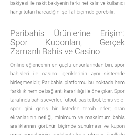
bakiyesi ile nakit bakiyenin farkı net kalır ve kullanıcı
hangi tutarı harcadığını şeffaf biçimde görebilir.
Paribahis Ürünlerine Erişim:
Spor Kuponları, Gerçek
Zamanlı Bahis ve Casino
Online eğlencenin en güçlü unsurlarından biri, spor
bahisleri ile casino içeriklerinin aynı sistemde
birleşmesidir; Paribahis platformu bu noktada hem
farklılık hem de bağlantı kararlılığı ile öne çıkar. Spor
tarafında bahisseverler, futbol, basketbol, tenis ve e-
spor gibi geniş bir listeden tercih eder; oran
ekranlarının netliği, minimum ve maksimum bahis
aralıklarının görünür biçimde sunulması ve kupon
onay süreçlerinin sadeleştirilmiş olması, özellikle