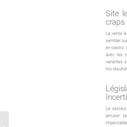
Site 
craps 
La vente l
sembler sup
en casino. 
avec les 
variantes s
trio résult
Légis
Incer
Le secteur
amuser ta
impeccable
Possibility Calculator that have Steps