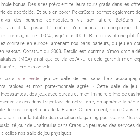
simple bonus. Des sites prévoient tel leurs tours gratis dans les offr
ie de appréciée. Et puis en poker, PokerStars permet également de
s-à-vis des paname compétiteurs via son affaire BetStars. 
urs auront la possibilité goûter p’un bonus en compagnie de
 en compagnie de 100 % jusqu’pour 100 €. Betclic levant une plate
sez ordinaire en europe, amenant nos paris parieurs, du jeu en c
en va-tout. Construit du 2008, Betclic est commis p’mon droit aidé
maltaises (MGA) ainsi que de via cet’ANJ, et cela garantit mien ex
grée , ! professionnelle.
es bons
site leader
jeu de salle de jeu sans frais accompag
ts rapides et mon porte-monnaie agrée. • Cette salle de jeu
incessantes ; des jeux avec bureau et mien liminaire prime de casin
inaire casino dans trajectoire de notre terre, on apprécie la sécur
lité de nos compétiteurs de la France. Correctement, mien Craps e
e chemin sur la totalité des condition de gaming pour casino. Nos 
ossibilité jouir de un’stimulus dans Craps un peu avec des services de
a celles nos salle de jeu physiques.