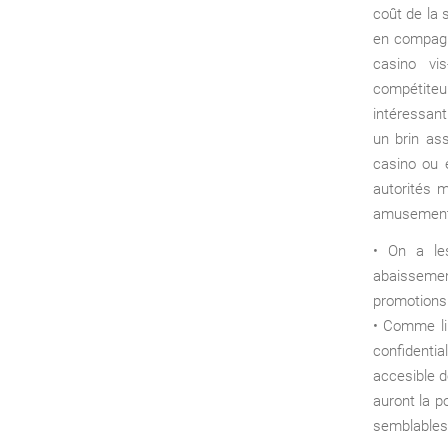
coût de la 
en compagn
casino vi
compétite
intéressant
un brin as
casino ou 
autorités 
amusement a
• On a l
abaissemen
promotions 
• Comme lim
confidentia
accesible d
auront la p
semblables 