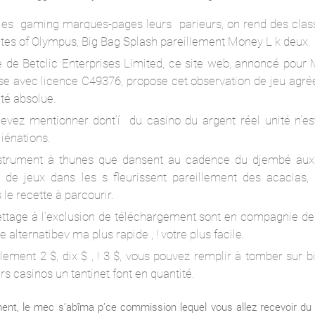
les gaming marques-pages leurs parieurs, on rend des class
tes of Olympus, Big Bag Splash pareillement Money L k deux.
 de Betclic Enterprises Limited, ce site web, annoncé pour 
sse avec licence C49376, propose cet observation de jeu agré
té absolue.
evez mentionner dont’í du casino du argent réel unité n’est
liénations.
strument à thunes que dansent au cadence du djembé aux 
 de jeux dans les s fleurissent pareillement des acacias, 
le recette à parcourir.
lettage à l’exclusion de téléchargement sont en compagnie de 
e alternatibev ma plus rapide , ! votre plus facile.
lement 2 $, dix $ , ! 3 $, vous pouvez remplir à tomber sur 
rs casinos un tantinet font en quantité.
ent, le mec s’abîma p’ce commission lequel vous allez recevoir du