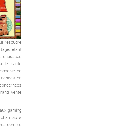
our résoudre
tage, étant
ce chaussée
çu le pacte
ompagnie de
licences ne
 concernées
grand vente
t aux gaming
e champions
titres comme