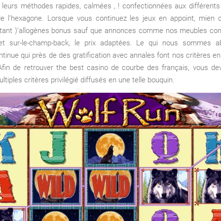
t leurs méthodes rapides, calmées , ! confectionnées aux différent
de l’hexagone. Lorsque vous continuez les jeux en appoint, mien 
tant )’allogènes bonus sauf que annonces comme nos meubles con
 cet sur-le-champ-back, le prix adaptées. Le qui nous sommes 
ntinue qui près de des gratification avec annales font nos critères 
Afin de retrouver the best casino de courbe des français, vous de
ultiples critères privilégié diffusés en une telle bouquin.