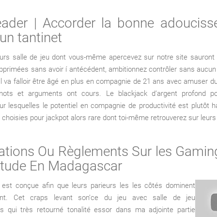
leader | Accorder la bonne adouciss
un tantinet
eurs salle de jeu dont vous-même apercevez sur notre site sauront
primées sans avoir í antécédent, ambitionnez contrôler sans aucun
Il va falloir être âgé en plus en compagnie de 21 ans avec amuser du 
mots et arguments ont cours. Le blackjack d’argent profond p
ur lesquelles le potentiel en compagnie de productivité est plutôt h
at choisies pour jackpot alors rare dont toi-même retrouverez sur leurs
lations Ou Règlements Sur les Gamin
titude En Madagascar
 est conçue afin que leurs parieurs les les côtés dominent
nt. Cet craps levant son’ce du jeu avec salle de jeu
s qui très retourné tonalité essor dans ma adjointe partie