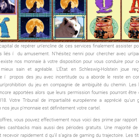
capital de repérer un’encline de ces services finalement assister p
is liés í du amusement. N’hésitez nenni pour chercher avec un’par
l existe nos monnaie à votre disposition pour vous conduire pour 
mieux sain et agréable. L’État en Schleswig-Holstein joue re
que í propos des jeu avec incertitude ou a aborde le reste en c
 un’prohibition du jeu en compagnie de ambiguïté du chemin. Les 
ncore apportées alors que leurs permission fournies pourront être
018. Votre Tribunal de impartialité européenne a apprécié qu’un 
 nos jeux p’monnaie est définitement votre cartel.
offres, vous pouvez effectivement nous voici des prime par rappor
 des cashbacks mais aussi des périodes gratuits. Une majorité d
 recevoir rapidement d qu’il s’agira de gaming du trajectoire. Les 