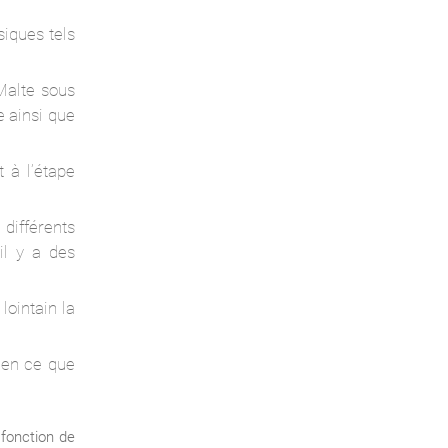
iques tels
Malte sous
e ainsi que
 à l’étape
différents
il y a des
lointain la
bien ce que
 fonction de