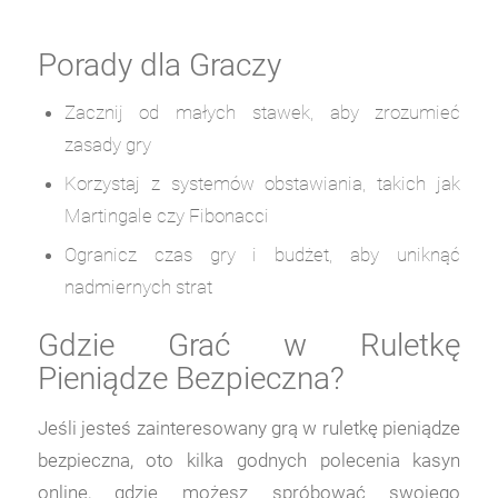
Porady dla Graczy
Zacznij od małych stawek, aby zrozumieć
zasady gry
Korzystaj z systemów obstawiania, takich jak
Martingale czy Fibonacci
Ogranicz czas gry i budżet, aby uniknąć
nadmiernych strat
Gdzie Grać w Ruletkę
Pieniądze Bezpieczna?
Jeśli jesteś zainteresowany grą w ruletkę pieniądze
bezpieczna, oto kilka godnych polecenia kasyn
online, gdzie możesz spróbować swojego