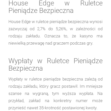
House Edge w Ruletce
Pieniądze Bezpieczna
House Edge w ruletce pieniądze bezpieczna wynosi
zazwyczaj od 2,7% do 5,26%, w zależności od
rodzaju zakładu. Oznacza to, że kasyno ma
niewielką przewagę nad graczem podczas gry.
Wypłaty w Ruletce Pieniądze
Bezpieczna
Wypłaty w ruletce pieniądze bezpieczna zależą od
rodzaju zakładu, który gracz postawił. Im mniejsze
szanse na wygraną, tym wyższa wypłata. Na
przykład, zakład na konkretny numer może
przynieść nawet 35-krotność postawionej kwoty.