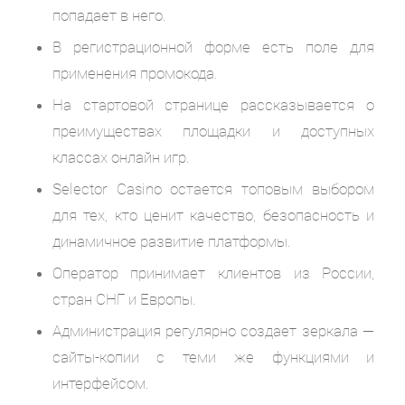
попадает в него.
В регистрационной форме есть поле для
применения промокода.
На стартовой странице рассказывается о
преимуществах площадки и доступных
классах онлайн игр.
Selector Casino остается топовым выбором
для тех, кто ценит качество, безопасность и
динамичное развитие платформы.
Оператор принимает клиентов из России,
стран СНГ и Европы.
Администрация регулярно создает зеркала —
сайты-копии с теми же функциями и
интерфейсом.