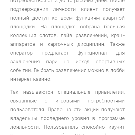
потребоваться от 3 до 10 рабочих дней. После
подтверждения личности клиент получает
полный доступ ко всем функциям азартной
площадки. На площадке собрана большая
коллекция слотов, лайв развлечений, краш-
аппаратов и карточных дисциплин. Также
оператор предлагает функционал для
заключения пари на исход спортивных
событий. Выбрать развлечения можно в лобби
интернет казино.
Так называются специальные привилегии,
связанные с игровыми потребностями
пользователя. Право на эти акции получают
владельцы последнего уровня в программе
лояльности. Пользователь спокойно изучит