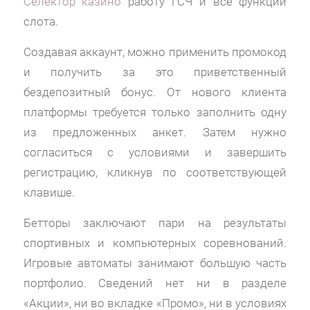
Селектор казино
работу ГСЧ и все функции
слота.
Создавая аккаунт, можно применить промокод
и получить за это приветственный
бездепозитный бонус. От нового клиента
платформы требуется только заполнить одну
из предложенных анкет. Затем нужно
согласиться с условиями и завершить
регистрацию, кликнув по соответствующей
клавише.
Бетторы заключают пари на результаты
спортивных и компьютерных соревнований.
Игровые автоматы занимают большую часть
портфолио. Сведений нет ни в разделе
«Акции», ни во вкладке «Промо», ни в условиях