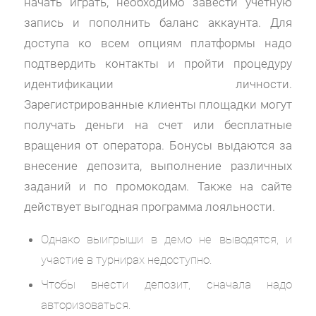
начать играть, необходимо завести учетную
запись и пополнить баланс аккаунта. Для
доступа ко всем опциям платформы надо
подтвердить контакты и пройти процедуру
идентификации личности.
Зарегистрированные клиенты площадки могут
получать деньги на счет или бесплатные
вращения от оператора. Бонусы выдаются за
внесение депозита, выполнение различных
заданий и по промокодам. Также на сайте
действует выгодная программа лояльности.
Однако выигрыши в демо не выводятся, и
участие в турнирах недоступно.
Чтобы внести депозит, сначала надо
авторизоваться.