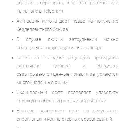
ссылок — обращение в саппорт по email или
на канале в Telegram.
Активация купона дает право на получение
бездепозитного бонуса.
В случае любых затруднений можно
обращаться в круглосуточный саппорт.
Также на площадке регулярно проводятся
различные турниры и конкурсы,
разыгрываются ценные призы и запускаются
многочисленные акции.
Скачиваемый софт позволяет упростить
переход в лобби с игровыми автоматами.
Бетторы заключают пари на результаты
спортивных и компьютерных соревнований.