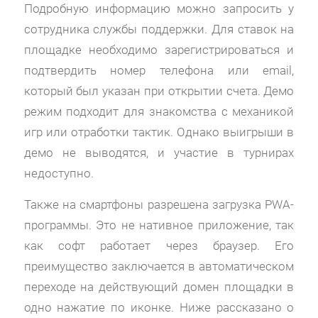
Подробную информацию можно запросить у
сотрудника службы поддержки. Для ставок на
площадке необходимо зарегистрироваться и
подтвердить номер телефона или email,
который был указан при открытии счета. Демо
режим подходит для знакомства с механикой
игр или отработки тактик. Однако выигрыши в
демо не выводятся, и участие в турнирах
недоступно.
Также на смартфоны разрешена загрузка PWA-
программы. Это не нативное приложение, так
как софт работает через браузер. Его
преимущество заключается в автоматическом
переходе на действующий домен площадки в
одно нажатие по иконке. Ниже рассказано о