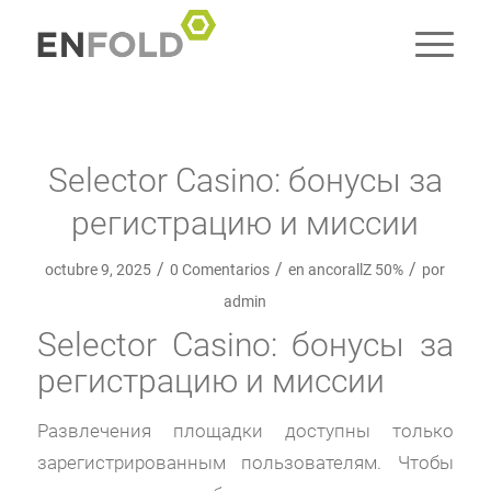
Selector Casino: бонусы за
регистрацию и миссии
/
/
/
octubre 9, 2025
0 Comentarios
en
ancorallZ 50%
por
admin
Selector Casino: бонусы за
регистрацию и миссии
Развлечения площадки доступны только
зарегистрированным пользователям. Чтобы