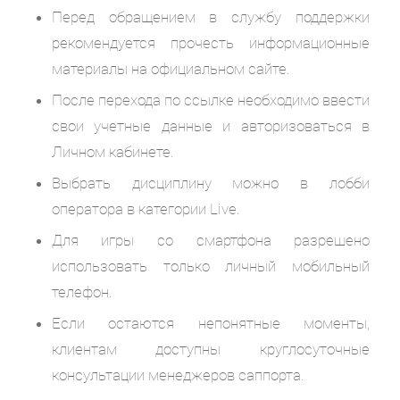
Перед обращением в службу поддержки
рекомендуется прочесть информационные
материалы на официальном сайте.
После перехода по ссылке необходимо ввести
свои учетные данные и авторизоваться в
Личном кабинете.
Выбрать дисциплину можно в лобби
оператора в категории Live.
Для игры со смартфона разрешено
использовать только личный мобильный
телефон.
Если остаются непонятные моменты,
клиентам доступны круглосуточные
консультации менеджеров саппорта.